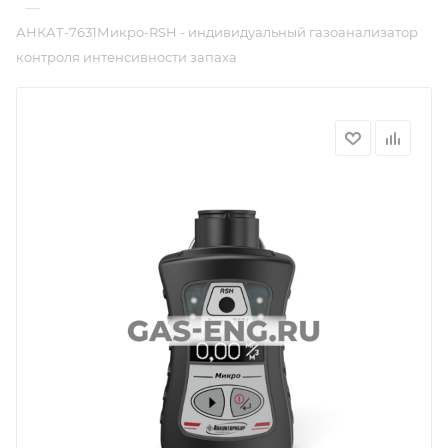
—
АНКАТ-7631Микро-RSH - индивидуальный газоанализатор
контроля интенсивности запаха