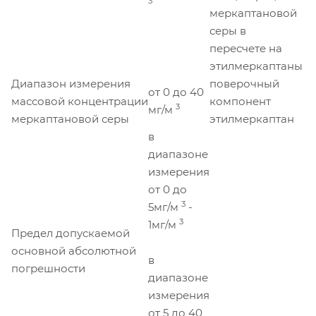
3
меркаптановой
серы в
пересчете на
этилмеркаптаны
Диапазон измерения
поверочный
от 0 до 40
массовой концентрации
компонент
3
мг/м
меркаптановой серы
этилмеркаптан
в
диапазоне
измерения
от 0 до
3
5мг/м
-
3
1мг/м
Предел допускаемой
основной абсолютной
в
погрешности
диапазоне
измерения
от 5 до 40