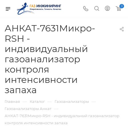
0
АНКАТ-7631Микро-
RSH -
индивидуальный
газоанализатор
контроля
интенсивности
запаха
—
—
—
Главная
Каталог
Газоанализаторы
—
Газоанализаторы Анкат
АНКАТ-7631Микро-RSH - индивидуальный газоанализатор
контроля интенсивности запаха