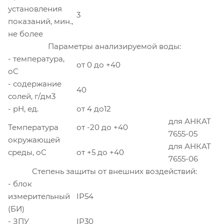
установления
3
показаний, мин.,
не более
Параметры анализируемой воды:
- температура,
от 0 до +40
оС
- содержание
40
солей, г/дм3
- рН, ед.
от 4 до12
для АНКАТ
Температура
от -20 до +40
7655-05
окружающей
для АНКАТ
среды, оС
от +5 до +40
7655-06
Степень защиты от внешних воздействий:
- блок
измерительный
IP54
(БИ)
- ЗПУ
IP30