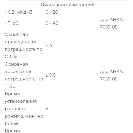
Диапазоны измерений:
- О2, мг/дм3
0 - 20
для АНКАТ
- Т, оС
0 - 40
7655-05
Основная
приведенная
± 4
погрешность по
О2, %
Основная
абсолютная
для АНКАТ
± 0,5
погрешность, по
7655-05
Т, оС
Время
установления
рабочего
3
режима, мин., не
более
Время