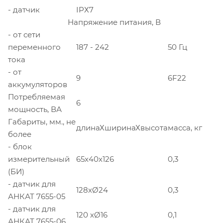
- датчик
IPХ7
Напряжение питания, В
- от сети
переменного
187 - 242
50 Гц
тока
- от
9
6F22
аккумуляторов
Потребляемая
6
мощность, ВА
Габариты, мм., не
длинаХширинаХвысота
масса, кг
более
- блок
измерительный
65х40х126
0,3
(БИ)
- датчик для
128хØ24
0,3
АНКАТ 7655-05
- датчик для
120 хØ16
0,1
АНКАТ 7655-06