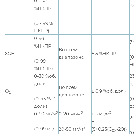
0 - 50
д
%НКПР
(0 - 99 %
НКПР)
0-99
7
%НКПР
Во всем
SСН
± 5 %НКПР
(0
диапазоне
(0-99
Н
%НКПР)
0-30 %об.
2
доли
д
Во всем
О
± 0,9 %об. доли
2
диапазоне
(0-45 %об.
(
доли)
д
3
3
3
0-50 мг/м
0-20 мг/м
± 5 мг/м
2
±
3
(0-99 мг/
20-50 мг/м
(5+0,25(С
-20))
ВХ
(