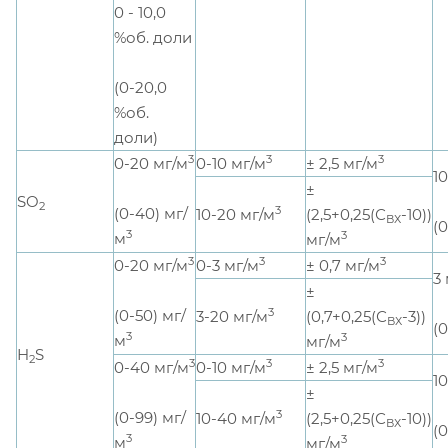
0 - 10,0
%об. доли
(0-20,0
%об.
доли)
3
3
3
0-20 мг/м
0-10 мг/м
± 2,5 мг/м
1
±
SO
2
3
(0-40) мг/
10-20 мг/м
(2,5+0,25(С
-10))
ВХ
(
3
3
м
мг/м
3
3
3
0-20 мг/м
0-3 мг/м
± 0,7 мг/м
3
±
3
(0-50) мг/
3-20 мг/м
(0,7+0,25(С
-3))
ВХ
(
3
3
м
мг/м
H
S
2
3
3
3
0-40 мг/м
0-10 мг/м
± 2,5 мг/м
1
±
3
(0-99) мг/
10-40 мг/м
(2,5+0,25(С
-10))
ВХ
(
3
3
м
мг/м