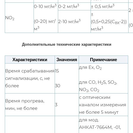
3
3
3
0-10 мг/м
0-2 мг/м
± 0,5 мг/м
2
±
NO
2
3
(0-20) мг/
2-10 мг/м
(0,5+0,25(С
-2))
ВХ
(0
3
3
м
мг/м
Дополнительные технические характеристики
Характеристики
Значения
Примечание
для Ех, О
2
Время срабатывания
15
сигнализации, с, не
для СО, H
S, SO
,
2
2
30
более
NO
, СО
2
2
с оптическим
Время прогрева,
3
каналом измерения
мин, не более
не более 5 минут
для мод.
АНКАТ-7664М, -01,