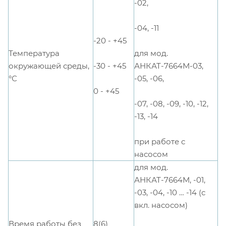
-02,
-04, -11
-20 - +45
для мод.
Температура
АНКАТ-7664М-03,
-30 - +45
окружающей среды,
-05, -06,
°С
0 - +45
-07, -08, -09, -10, -12,
-13, -14
при работе с
насосом
для мод.
АНКАТ-7664М, -01,
-03, -04, -10 … -14 (с
вкл. насосом)
Время работы без
8(6)