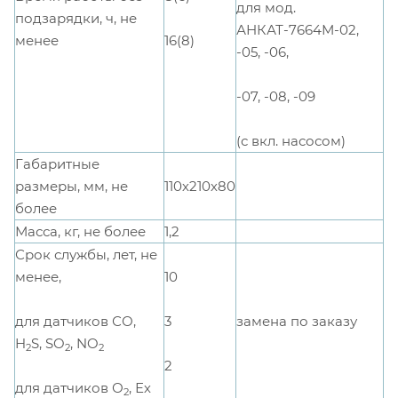
для мод.
подзарядки, ч, не
АНКАТ-7664М-02,
16(8)
менее
-05, -06,
-07, -08, -09
(с вкл. насосом)
Габаритные
размеры, мм, не
110х210х80
более
Масса, кг, не более
1,2
Срок службы, лет, не
менее,
10
для датчиков СО,
3
замена по заказу
H
S, SO
, NO
2
2
2
2
для датчиков О
, Ех
2