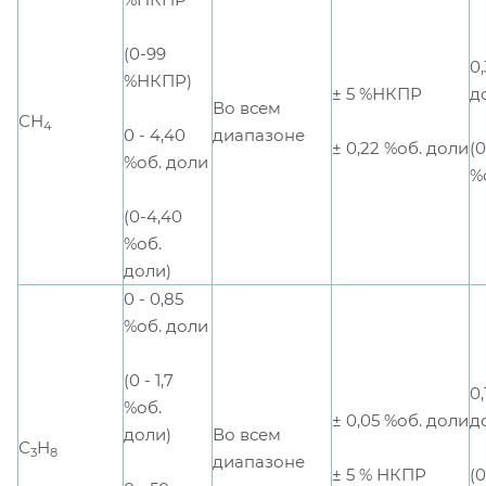
(0-99
0,
%НКПР)
± 5 %НКПР
д
Во всем
СН
4
0 - 4,40
диапазоне
± 0,22 %об. доли
(
%об. доли
%
(0-4,40
%об.
доли)
0 - 0,85
%об. доли
(0 - 1,7
0,
%об.
± 0,05 %об. доли
д
доли)
Во всем
С
Н
3
8
диапазоне
± 5 % НКПР
(0