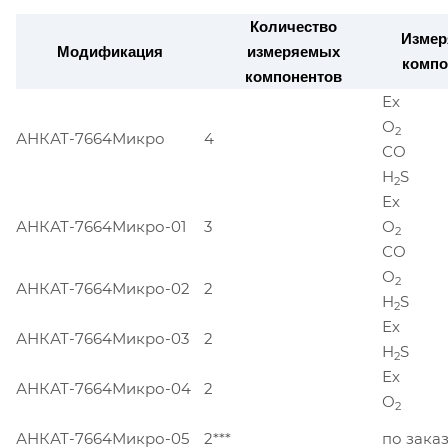
Количество
Измер
Модификация
измеряемых
компо
компонентов
Ех
О
2
АНКАТ-7664Микро
4
СО
H
S
2
Ех
АНКАТ-7664Микро-01
3
О
2
СО
О
2
АНКАТ-7664Микро-02
2
H
S
2
Ех
АНКАТ-7664Микро-03
2
H
S
2
Ех
АНКАТ-7664Микро-04
2
О
2
АНКАТ-7664Микро-05
2***
по зака