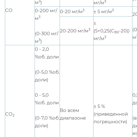
3
3
м
)
мг/м
CO
0-200 мг/
3
3
0-20 мг/м
± 5 мг/м
2
3
м
±
(
3
20-200 мг/м
(5+0,25(С
-20))
ВХ
(0-300 мг/
м
3
мг/м
3
м
)
0 - 2,0
%об. доли
(0-5,0 %об.
доли)
0 - 5,0
0,
%об. доли
д
± 5 %
Во всем
СО
(приведенной
2
(0-7,0 %об.
(
диапазоне
погрешности)
доли)
д
и