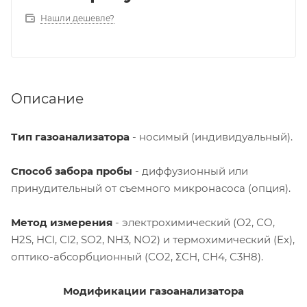
Нашли дешевле?
Описание
Тип газоанализатора
- носимый (индивидуальный).
Способ забора пробы
- диффузионный или
принудительный от съемного микронасоса (опция).
Метод измерения
- электрохимический (О2, СО,
H2S, HСl, Сl2, SО2, NH3, NО2) и термохимический (Ex),
оптико-абсорбционный (СО2, ΣСН, СН4, С3Н8).
Модификации газоанализатора