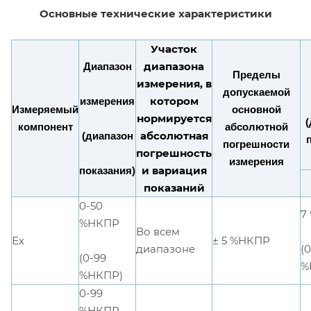
Основные технические характеристики
Участок
диапазона
Диапазон
Пределы
измерения, в
допускаемой
котором
измерения
Измеряемый
основной
нормируется
(
компонент
абсолютной
абсолютная
(диапазон
погрешности
погрешность
измерения
и
вариация
пока
зани
я)
показаний
0-50
7
%НКПР
Во всем
Ех
± 5 %НКПР
(
диапазоне
(0-99
%
%НКПР)
0-99
%НКПР