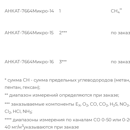
**
АНКАТ-7664Микро-14
1
СН
4
АНКАТ-7664Микро-15
2***
по зака
АНКАТ-7664Микро-16
3***
по зака
* сумма СН - сумма предельных углеводородов (метан, 
пентан, гексан);
** диапазон измерений определяются при заказе;
*** заказываемые компоненты Е
, О
, СО, CO
, H
S, NO
X
2
2
2
2
Cl
, HCl, NH
;
2
3
**** диапазоны измерения по каналам СО 0-50 или 0-2
3
40 мг/м
указываются при заказе