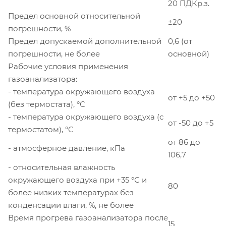
20 ПДКр.з.
Предел основной относительной
±20
погрешности, %
Предел допускаемой дополнительной
0,6 (от
погрешности, не более
основной)
Рабочие условия применения
газоанализатора:
- температура окружающего воздуха
от +5 до +50
(без термостата), °С
- температура окружающего воздуха (с
от -50 до +5
термостатом), °С
от 86 до
- атмосферное давление, кПа
106,7
- относительная влажность
окружающего воздуха при +35 °С и
80
более низких температурах без
конденсации влаги, %, не более
Время прогрева газоанализатора после
15