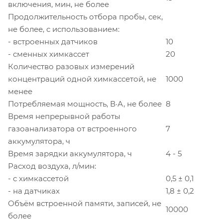
включения, мин, не более
Продолжительность отбора пробы, сек,
не более, с использованием:
- встроенных датчиков
10
- сменных химкассет
20
Количество разовых измерений
концентраций одной химкассетой, не
1000
менее
Потребляемая мощность, В·А, не более
8
Время непрерывной работы
газоанализатора от встроенного
7
аккумулятора, ч
Время зарядки аккумулятора, ч
4 - 5
Расход воздуха, л/мин:
- с химкассетой
0,5 ± 0,1
- на датчиках
1,8 ± 0,2
Объём встроенной памяти, записей, не
10000
более