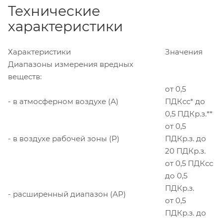
Технические
характеристики
Характеристики
Значения
Диапазоны измерения вредных
веществ:
от 0,5
- в атмосферном воздухе (А)
ПДКсс* до
0,5 ПДКр.з.**
от 0,5
- в воздухе рабочей зоны (Р)
ПДКр.з. до
20 ПДКр.з.
от 0,5 ПДКсс
до 0,5
ПДКр.з.
- расширенный диапазон (АР)
от 0,5
ПДКр.з. до