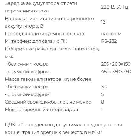
Зарядка аккумулятора от сети
220 В, 50 Гц
переменного тока
Напряжение питания от встроенного
12
аккумулятора, В
Подвод анализируемого воздуха
насосом
Интерфейс для связи с ПК
RS-232
Габаритные размеры газоанализатора,
мм:
- без сумки-кофра
250×200×150
- с сумкой-кофром
450×350×250
Масса газоанализатора, кг, не более:
- без сумки-кофра
3,5
- с сумкой-кофром
5
Средний срок службы, лет, не менее
8
Межповерочный интервал, лет
1
ПДКс.с* - предельно допустимая среднесуточная
концентрация вредных веществ, в мг/ м³