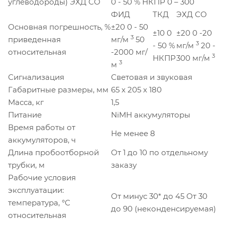
углеводороды) ЭХД СО
0 - 50 % НКПР 0 – 300
ФИД
ТКД
ЭХД СО
Основная погрешность, %
±20 0 - 50
±10 0
±20 0 -20
3
приведенная
мг/м
50
3
- 50 %
мг/м
20 -
относительная
-2000 мг/
3
НКПР
300 мг/м
3
м
Сигнализация
Световая и звуковая
Габаритные размеры, мм
65 х 205 х 180
Масса, кг
1,5
Питание
NiMH аккумуляторы
Время работы от
Не менее 8
аккумуляторов, ч
Длина пробоотборной
От 1 до 10 по отдельному
трубки, м
заказу
Рабочие условия
эксплуатации:
От минус 30* до 45 От 30
температура, °С
до 90 (неконденсируемая)
относительная