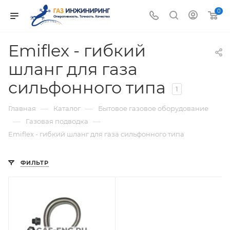
0
Emiflex - гибкий
шланг для газа
сильфонного типа
1
—
—
Главная
Каталог
Бытовое газовое оборудование
—
—
Газовая подводка
Emiflex - гибкий шланг для газа сильфонного типа
ФИЛЬТР