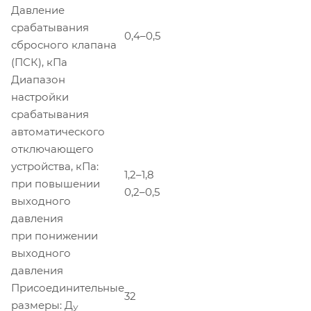
Давление
срабатывания
0,4–0,5
сбросного клапана
(ПСК), кПа
Диапазон
настройки
срабатывания
автоматического
отключающего
устройства, кПа:
1,2–1,8
при повышении
0,2–0,5
выходного
давления
при понижении
выходного
давления
Присоединительные
32
размеры: Д
У