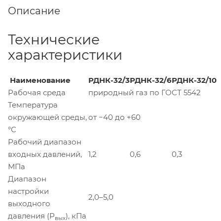
Описание
Технические
характеристики
Наименование
РДНК-32/3
РДНК-32/6
РДНК-32/10
Рабочая среда
природный газ по ГОСТ 5542
Температура
окружающей среды,
от −40 до +60
°С
Рабочий диапазон
входных давлений,
1,2
0,6
0,3
МПа
Диапазон
настройки
2,0–5,0
выходного
давления (Р
), кПа
вых