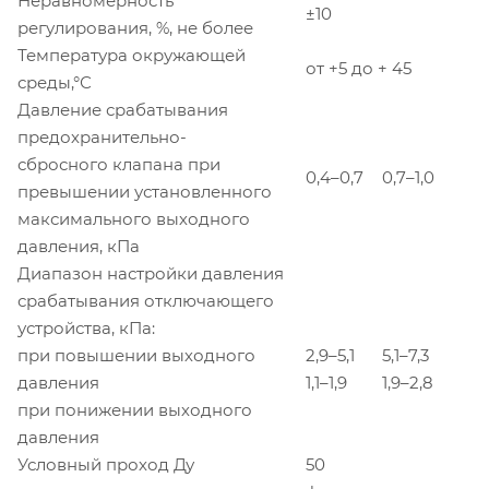
Неравномерность
±10
регулирования, %, не более
Температура окружающей
от +5 до + 45
среды,°С
Давление срабатывания
предохранительно-
сбросного клапана при
0,4–0,7
0,7–1,0
превышении установленного
максимального выходного
давления, кПа
Диапазон настройки давления
срабатывания отключающего
устройства, кПа:
при повышении выходного
2,9–5,1
5,1–7,3
давления
1,1–1,9
1,9–2,8
при понижении выходного
давления
Условный проход Ду
50