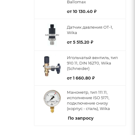
Ballomax
от
10 130.40 ₽
Датчик давления ОТ-1,
Wika
от
5 515.20 ₽
Игольчатый вентиль, тип
910.11, DIN 16270, Wika
(Schneider)
от
1 660.80 ₽
Манометр, тип 111.11,
исполнение ISO 5171,
подключение снизу
(корпус - сталь), Wika
По запросу