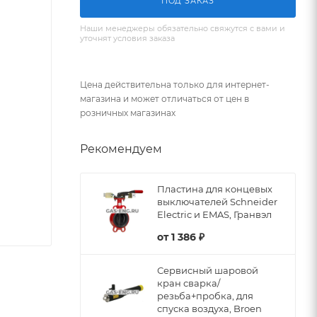
ПОД ЗАКАЗ
Наши менеджеры обязательно свяжутся с вами и
уточнят условия заказа
Цена действительна только для интернет-
магазина и может отличаться от цен в
розничных магазинах
Рекомендуем
Пластина для концевых
выключателей Schneider
Electric и EMAS, Гранвэл
от
1 386 ₽
Сервисный шаровой
кран сварка/
резьба+пробка, для
спуска воздуха, Broen