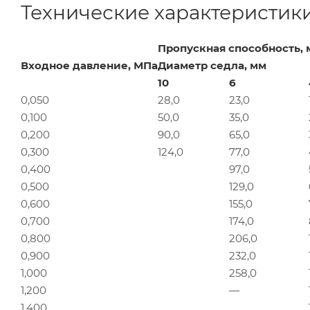
Технические характеристик
Пропускная способность, м
Входное давление, МПа
Диаметр седла, мм
10
6
0,050
28,0
23,0
0,100
50,0
35,0
0,200
90,0
65,0
0,300
124,0
77,0
0,400
97,0
0,500
129,0
0,600
155,0
0,700
174,0
0,800
206,0
0,900
232,0
1,000
258,0
1,200
—
1,400