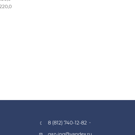
220,0
8 (812) 740-12-82
gaz-ing@yandex.ru