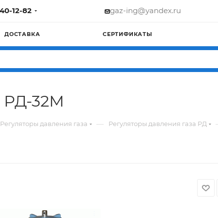
740-12-82
gaz-ing@yandex.ru
ДОСТАВКА
СЕРТИФИКАТЫ
а РД-32М
—
Регуляторы давления газа
Регуляторы давления газа РД