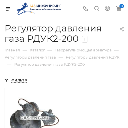
0
Регулятор давления
газа РДУК2-200
1
—
—
—
Главная
Каталог
Газорегулирующая арматура
—
Регуляторы давления газа
Регуляторы давления РДУК
—
Регулятор давления газа РДУК2-200
ФИЛЬТР