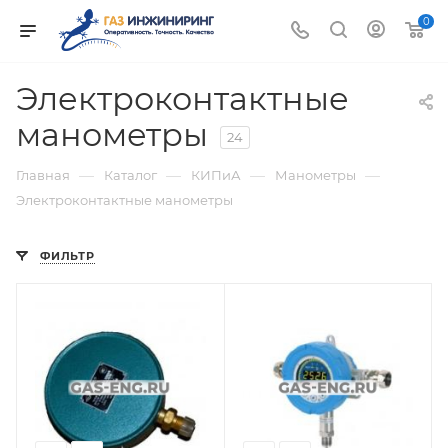
0
Электроконтактные
манометры
24
—
—
—
—
Главная
Каталог
КИПиА
Манометры
Электроконтактные манометры
ФИЛЬТР