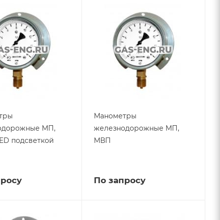
тры
Манометры
одорожные МП,
железнодорожные МП,
ED подсветкой
МВП
просу
По запросу