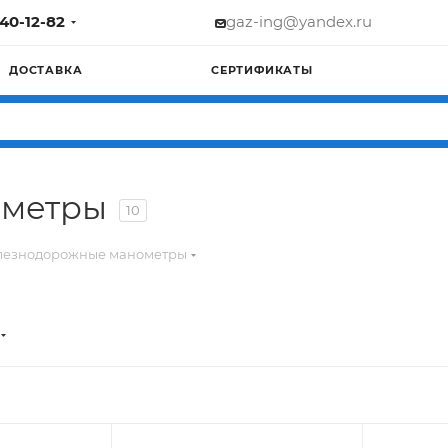
740-12-82
gaz-ing@yandex.ru
ДОСТАВКА
СЕРТИФИКАТЫ
ометры
10
езнодорожные манометры