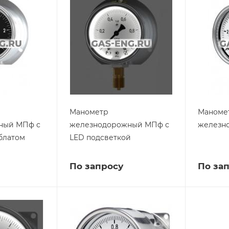
Манометр
Маноме
ный МПф с
железнодорожный МПф с
железн
блатом
LED подсветкой
По запросу
По за