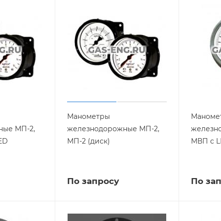
Манометры
Маноме
ые МП-2,
железнодорожные МП-2,
железн
LED
МП-2 (диск)
МВП c L
По запросу
По за