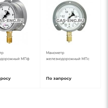
тр
Манометр
одорожный МПф
железнодорожный МПс
просу
По запросу