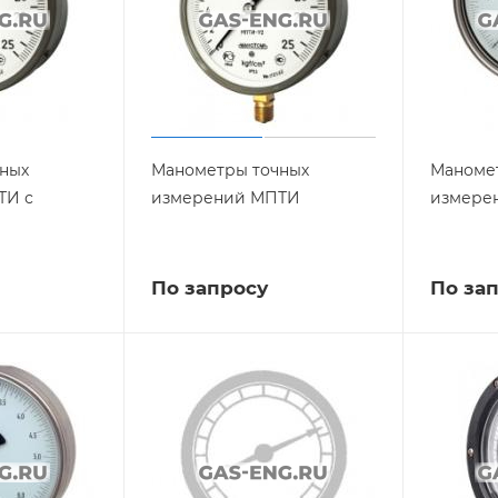
ных
Манометры точных
Маноме
ТИ с
измерений МПТИ
измерен
По запросу
По за