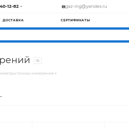
740-12-82
gaz-ing@yandex.ru
ДОСТАВКА
СЕРТИФИКАТЫ
ерений
16
ометры точных измерений