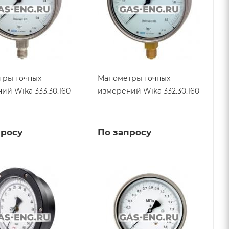
тры точных
Манометры точных
ий Wika 333.30.160
измерений Wika 332.30.160
просу
По запросу