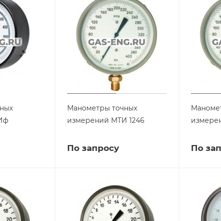
ных
Манометры точных
Маноме
Иф
измерений МТИ 1246
измерен
По запросу
По за