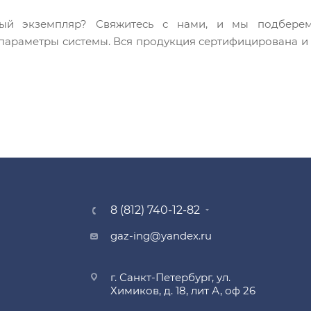
ый экземпляр? Свяжитесь с нами, и мы подбере
араметры системы. Вся продукция сертифицирована и с
8 (812) 740-12-82
gaz-ing@yandex.ru
г. Санкт-Петербург, ул.
Химиков, д. 18, лит А, оф 26