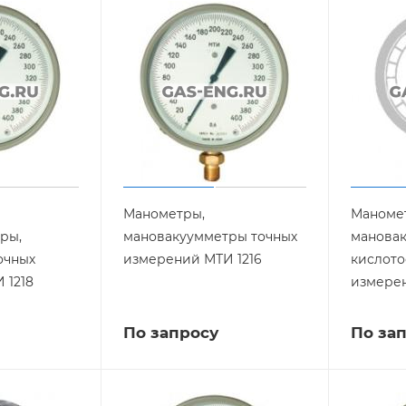
Манометры,
Маноме
ры,
мановакуумметры точных
манова
очных
измерений МТИ 1216
кислото
 1218
измерен
По запросу
По за