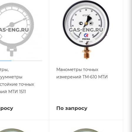
тры,
Манометры точных
куумметры
измерений ТМ-610 МТИ
стойкие точных
ий МТИ 1511
просу
По запросу