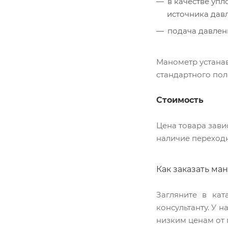
в качестве уп
источника дав
подача давлен
Манометр устанав
стандартного по
Стоимость
Цена товара зави
наличие переходн
Как заказать ма
Загляните в кат
консультанту. У 
низким ценам от 