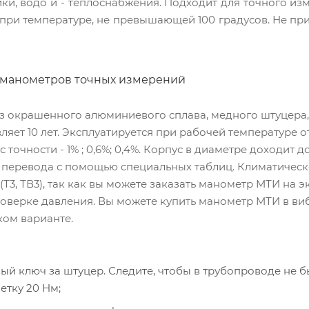
ки, водо и - теплоснабжения. Подходит для точного изм
 при температуре, не превышающей 100 градусов. Не пр
 манометров точных измерений
з окрашенного алюминиевого сплава, медного штуцера,
яет 10 лет. Эксплуатируется при рабочей температуре от
 точности - 1% ; 0,6%; 0,4%. Корпус в диаметре доходит д
 перевода с помощью специальных таблиц. Климатическ
Т3, ТВ3), так как вы можете заказать манометр МТИ на э
оверке давления. Вы можете купить манометр МТИ в ви
ком варианте.
ный ключ за штуцер. Следите, чтобы в трубопроводе не 
етку 20 Нм;