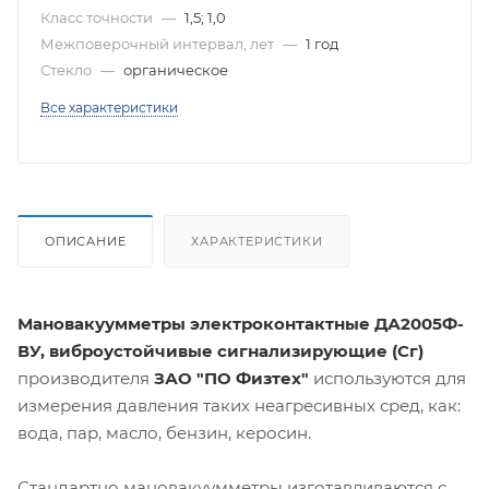
Класс точности
—
1,5; 1,0
Межповерочный интервал, лет
—
1 год
Стекло
—
органическое
Все характеристики
ОПИСАНИЕ
ХАРАКТЕРИСТИКИ
Мановакуумметры электроконтактные ДА2005Ф-
ВУ, виброустойчивые cигнализирующие (Сг)
производителя
ЗАО "ПО Физтех"
используются для
измерения давления таких неагресивных сред, как:
вода, пар, масло, бензин, керосин.
Стандартно мановакуумметры изготавливаются с