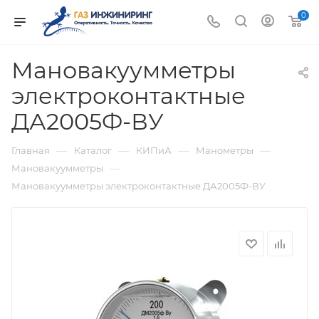
0
Мановакуумметры
электроконтактные
ДА2005Ф-ВУ
—
—
—
—
Главная
Каталог
КИПиА
Манометры
—
Мановакуумметры
Мановакуумметры электроконтактные ДА2005Ф-ВУ