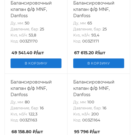
Балансировочный
Балансировочный
клапан ф/ф MNF,
клапан ф/ф MNF,
Danfoss
Danfoss
50
65
Ду, мм:
Ду, мм:
25
25
Давление, бар:
Давление, бар:
53,8
93,4
Kvs, м3/ч:
Kvs, м3/ч:
003Z1170
003Z1171
Код:
Код:
49 541.40
₽
/шт
67 615.20
₽
/шт
В КОРЗИНУ
В КОРЗИНУ
Балансировочный
Балансировочный
клапан ф/ф MNF,
клапан ф/ф MNF,
Danfoss
Danfoss
80
100
Ду, мм:
Ду, мм:
16
16
Давление, бар:
Давление, бар:
122,3
200
Kvs, м3/ч:
Kvs, м3/ч:
003Z1163
003Z1164
Код:
Код:
68 158.80
₽
/шт
95 796
₽
/шт