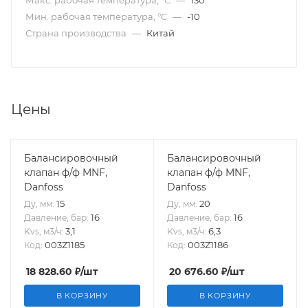
Макс. рабочая температура, °C
—
130
Мин. рабочая температура, °C
—
-10
Страна производства
—
Китай
Цены
Балансировочный
Балансировочный
клапан ф/ф MNF,
клапан ф/ф MNF,
Danfoss
Danfoss
15
20
Ду, мм:
Ду, мм:
16
16
Давление, бар:
Давление, бар:
3,1
6,3
Kvs, м3/ч:
Kvs, м3/ч:
003Z1185
003Z1186
Код:
Код:
18 828.60
₽
/шт
20 676.60
₽
/шт
В КОРЗИНУ
В КОРЗИНУ