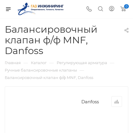
0
Балансировочный
клапан ф/ф MNF,
Danfoss
—
—
—
Главная
Каталог
Регулирующая арматура
—
Ручные балансировочные клапаны
Балансировочный клапан ф/ф MNF, Danfoss
Danfoss