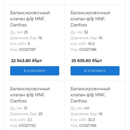
Балансировочный
Балансировочный
клапан ф/ф MNF,
клапан ф/ф MNF,
Danfoss
Danfoss
25
32
Ду, мм:
Ду, мм:
16
16
Давление, бар:
Давление, бар:
9
16,5
Kvs, м3/ч:
Kvs, м3/ч:
003Z1187
003Z1188
Код:
Код:
22 543.80
₽
/шт
25 635.60
₽
/шт
В КОРЗИНУ
В КОРЗИНУ
Балансировочный
Балансировочный
клапан ф/ф MNF,
клапан ф/ф MNF,
Danfoss
Danfoss
15
40
Ду, мм:
Ду, мм:
25
16
Давление, бар:
Давление, бар:
3,1
32,3
Kvs, м3/ч:
Kvs, м3/ч:
003Z1192
003Z1189
Код:
Код: