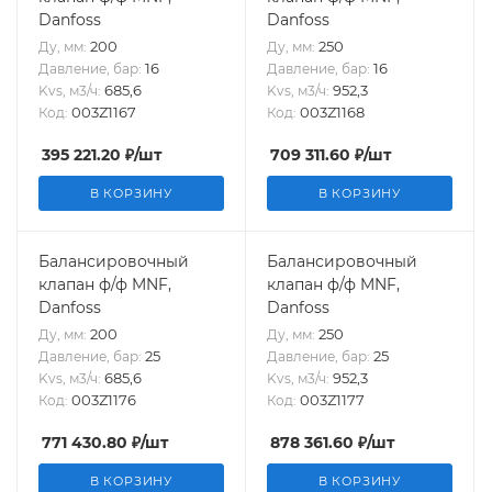
Danfoss
Danfoss
200
250
Ду, мм:
Ду, мм:
16
16
Давление, бар:
Давление, бар:
685,6
952,3
Kvs, м3/ч:
Kvs, м3/ч:
003Z1167
003Z1168
Код:
Код:
395 221.20
₽
/шт
709 311.60
₽
/шт
В КОРЗИНУ
В КОРЗИНУ
Балансировочный
Балансировочный
клапан ф/ф MNF,
клапан ф/ф MNF,
Danfoss
Danfoss
200
250
Ду, мм:
Ду, мм:
25
25
Давление, бар:
Давление, бар:
685,6
952,3
Kvs, м3/ч:
Kvs, м3/ч:
003Z1176
003Z1177
Код:
Код:
771 430.80
₽
/шт
878 361.60
₽
/шт
В КОРЗИНУ
В КОРЗИНУ