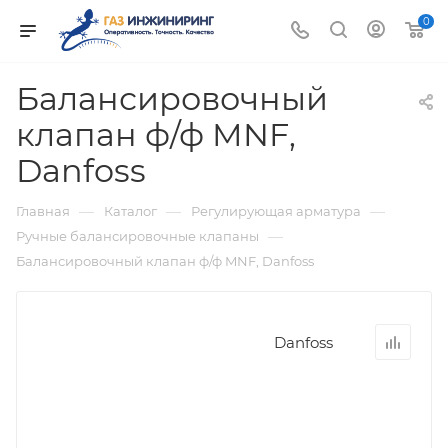
0
Балансировочный
клапан ф/ф MNF,
Danfoss
—
—
—
Главная
Каталог
Регулирующая арматура
—
Ручные балансировочные клапаны
Балансировочный клапан ф/ф MNF, Danfoss
Danfoss