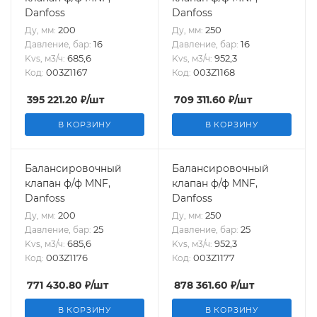
Danfoss
Danfoss
200
250
Ду, мм:
Ду, мм:
16
16
Давление, бар:
Давление, бар:
685,6
952,3
Kvs, м3/ч:
Kvs, м3/ч:
003Z1167
003Z1168
Код:
Код:
395 221.20
₽
/шт
709 311.60
₽
/шт
В КОРЗИНУ
В КОРЗИНУ
Балансировочный
Балансировочный
клапан ф/ф MNF,
клапан ф/ф MNF,
Danfoss
Danfoss
200
250
Ду, мм:
Ду, мм:
25
25
Давление, бар:
Давление, бар:
685,6
952,3
Kvs, м3/ч:
Kvs, м3/ч:
003Z1176
003Z1177
Код:
Код:
771 430.80
₽
/шт
878 361.60
₽
/шт
В КОРЗИНУ
В КОРЗИНУ