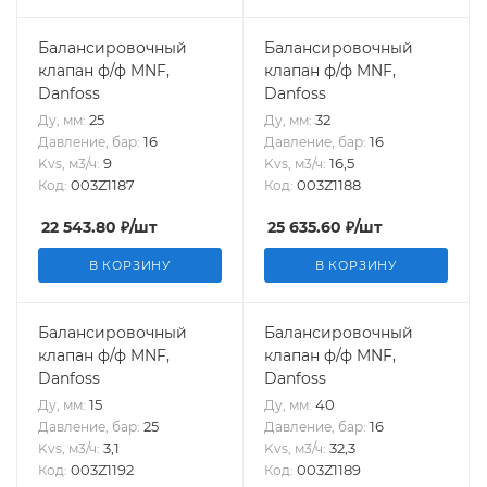
Балансировочный
Балансировочный
клапан ф/ф MNF,
клапан ф/ф MNF,
Danfoss
Danfoss
25
32
Ду, мм:
Ду, мм:
16
16
Давление, бар:
Давление, бар:
9
16,5
Kvs, м3/ч:
Kvs, м3/ч:
003Z1187
003Z1188
Код:
Код:
22 543.80
₽
/шт
25 635.60
₽
/шт
В КОРЗИНУ
В КОРЗИНУ
Балансировочный
Балансировочный
клапан ф/ф MNF,
клапан ф/ф MNF,
Danfoss
Danfoss
15
40
Ду, мм:
Ду, мм:
25
16
Давление, бар:
Давление, бар:
3,1
32,3
Kvs, м3/ч:
Kvs, м3/ч:
003Z1192
003Z1189
Код:
Код: