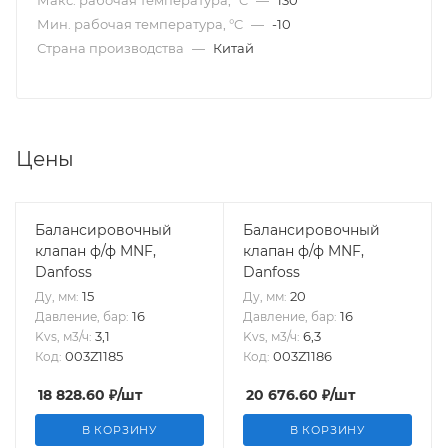
Макс. рабочая температура, °C
—
130
Мин. рабочая температура, °C
—
-10
Страна производства
—
Китай
Цены
Балансировочный
Балансировочный
клапан ф/ф MNF,
клапан ф/ф MNF,
Danfoss
Danfoss
15
20
Ду, мм:
Ду, мм:
16
16
Давление, бар:
Давление, бар:
3,1
6,3
Kvs, м3/ч:
Kvs, м3/ч:
003Z1185
003Z1186
Код:
Код:
18 828.60
₽
/шт
20 676.60
₽
/шт
В КОРЗИНУ
В КОРЗИНУ