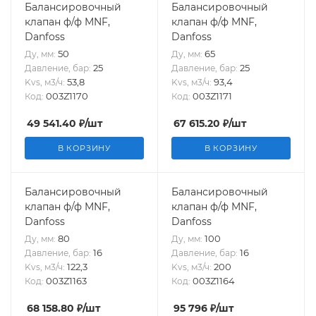
Балансировочный
Балансировочный
клапан ф/ф MNF,
клапан ф/ф MNF,
Danfoss
Danfoss
50
65
Ду, мм:
Ду, мм:
25
25
Давление, бар:
Давление, бар:
53,8
93,4
Kvs, м3/ч:
Kvs, м3/ч:
003Z1170
003Z1171
Код:
Код:
49 541.40
₽
/шт
67 615.20
₽
/шт
В КОРЗИНУ
В КОРЗИНУ
Балансировочный
Балансировочный
клапан ф/ф MNF,
клапан ф/ф MNF,
Danfoss
Danfoss
80
100
Ду, мм:
Ду, мм:
16
16
Давление, бар:
Давление, бар:
122,3
200
Kvs, м3/ч:
Kvs, м3/ч:
003Z1163
003Z1164
Код:
Код:
68 158.80
₽
/шт
95 796
₽
/шт