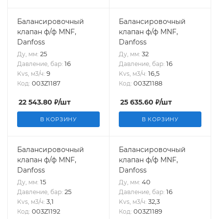
Балансировочный
Балансировочный
клапан ф/ф MNF,
клапан ф/ф MNF,
Danfoss
Danfoss
25
32
Ду, мм:
Ду, мм:
16
16
Давление, бар:
Давление, бар:
9
16,5
Kvs, м3/ч:
Kvs, м3/ч:
003Z1187
003Z1188
Код:
Код:
22 543.80
₽
/шт
25 635.60
₽
/шт
В КОРЗИНУ
В КОРЗИНУ
Балансировочный
Балансировочный
клапан ф/ф MNF,
клапан ф/ф MNF,
Danfoss
Danfoss
15
40
Ду, мм:
Ду, мм:
25
16
Давление, бар:
Давление, бар:
3,1
32,3
Kvs, м3/ч:
Kvs, м3/ч:
003Z1192
003Z1189
Код:
Код: