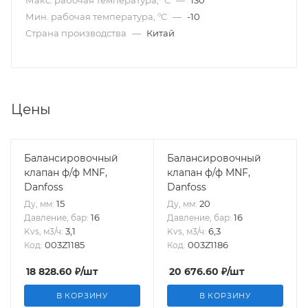
Макс. рабочая температура, °C
—
130
Мин. рабочая температура, °C
—
-10
Страна производства
—
Китай
Цены
Балансировочный
Балансировочный
клапан ф/ф MNF,
клапан ф/ф MNF,
Danfoss
Danfoss
15
20
Ду, мм:
Ду, мм:
16
16
Давление, бар:
Давление, бар:
3,1
6,3
Kvs, м3/ч:
Kvs, м3/ч:
003Z1185
003Z1186
Код:
Код:
18 828.60
₽
/шт
20 676.60
₽
/шт
В КОРЗИНУ
В КОРЗИНУ