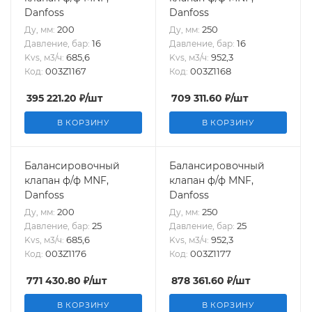
Danfoss
Danfoss
200
250
Ду, мм:
Ду, мм:
16
16
Давление, бар:
Давление, бар:
685,6
952,3
Kvs, м3/ч:
Kvs, м3/ч:
003Z1167
003Z1168
Код:
Код:
395 221.20
₽
/шт
709 311.60
₽
/шт
В КОРЗИНУ
В КОРЗИНУ
Балансировочный
Балансировочный
клапан ф/ф MNF,
клапан ф/ф MNF,
Danfoss
Danfoss
200
250
Ду, мм:
Ду, мм:
25
25
Давление, бар:
Давление, бар:
685,6
952,3
Kvs, м3/ч:
Kvs, м3/ч:
003Z1176
003Z1177
Код:
Код:
771 430.80
₽
/шт
878 361.60
₽
/шт
В КОРЗИНУ
В КОРЗИНУ