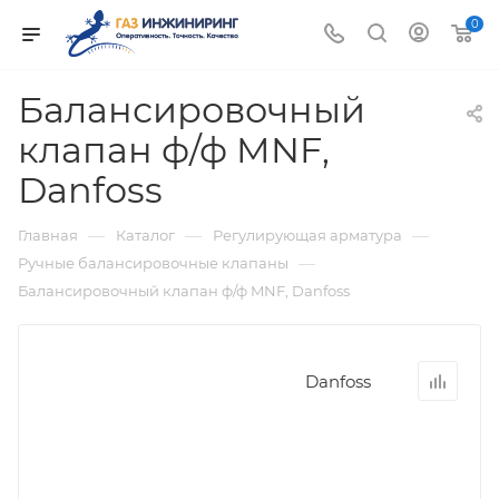
0
Балансировочный
клапан ф/ф MNF,
Danfoss
—
—
—
Главная
Каталог
Регулирующая арматура
—
Ручные балансировочные клапаны
Балансировочный клапан ф/ф MNF, Danfoss
Danfoss