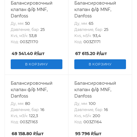
Балансировочный
Балансировочный
клапан ф/ф MNF,
клапан ф/ф MNF,
Danfoss
Danfoss
50
65
Ду, мм:
Ду, мм:
25
25
Давление, бар:
Давление, бар:
53,8
93,4
Kvs, м3/ч:
Kvs, м3/ч:
003Z1170
003Z1171
Код:
Код:
49 541.40
₽
/шт
67 615.20
₽
/шт
В КОРЗИНУ
В КОРЗИНУ
Балансировочный
Балансировочный
клапан ф/ф MNF,
клапан ф/ф MNF,
Danfoss
Danfoss
80
100
Ду, мм:
Ду, мм:
16
16
Давление, бар:
Давление, бар:
122,3
200
Kvs, м3/ч:
Kvs, м3/ч:
003Z1163
003Z1164
Код:
Код:
68 158.80
₽
/шт
95 796
₽
/шт