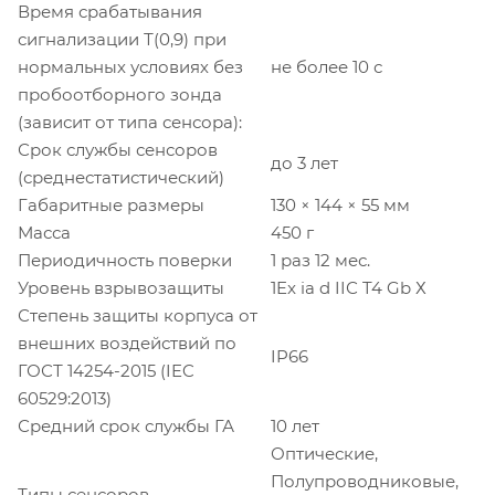
Время срабатывания
сигнализации Т(0,9) при
нормальных условиях без
не более 10 с
пробоотборного зонда
(зависит от типа сенсора):
Срок службы сенсоров
до 3 лет
(среднестатистический)
Габаритные размеры
130 × 144 × 55 мм
Масса
450 г
Периодичность поверки
1 раз 12 мес.
Уровень взрывозащиты
1Ex ia d IIС T4 Gb Х
Степень защиты корпуса от
внешних воздействий по
IP66
ГОСТ 14254-2015 (IEC
60529:2013)
Средний срок службы ГА
10 лет
Оптические,
Полупроводниковые,
Типы сенсоров