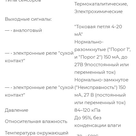
Термокаталитические,
Электрохимические
Выходные сигналы:
"Токовая петля 4-20
— • аналоговый
мА"
Нормально-
разомкнутые ("Порог 1",
— • электронные реле "сухой
и "Порог 2") 150 мА, до
контакт"
27В 9посстоянный или
переменный ток)
Нормально-замкнутое
— • электронные реле "сухой
("Неисправность") 150
контакт"
мА, 27 В (постоянный
или переменный ток)
Давление
84–120 кПа
До 95%, без
Относительная влажность
конденсации влаги
Температура окружающей