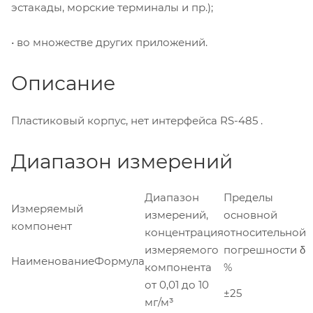
эстакады, морские терминалы и пр.);
• во множестве других приложений.
Описание
Пластиковый корпус, нет интерфейса RS-485 .
Диапазон измерений
Диапазон
Пределы
Измеряемый
измерений,
основной
компонент
концентрация
относительной
измеряемого
погрешности δ
Наименование
Формула
компонента
%
от 0,01 до 10
±25
мг/м³