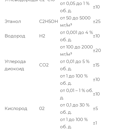
от 0,05 до 1 %
±10
об. д.
от 50 до 5000
Этанол
C2H5OH
±25
мг/м³
от 0,001 до 4 %
Водород
H2
±10
об. д.
от 100 до 2000
±20
мг/м³
Углерода
от 0,01 до 5 %
СО2
±15
диоксид
об. д.
от 1 до 100 %
±10
об. д.
от 0,01 – 1 % об.
±10
д.
от 0,1 до 30 %
Кислород
02
±5
об. д.
от 1 до 100 %
±1
об. д.