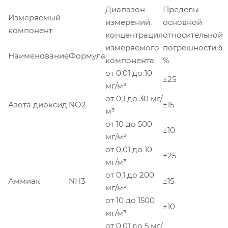
Диапазон
Пределы
Измеряемый
измерений,
основной
компонент
концентрация
относительной
измеряемого
погрешности δ
Наименование
Формула
компонента
%
от 0,01 до 10
±25
мг/м³
от 0,1 до 30 мг/
Азота диоксид
NO2
±15
м³
от 10 до 500
±10
мг/м³
от 0,01 до 10
±25
мг/м³
от 0,1 до 200
Аммиак
NH3
±15
мг/м³
от 10 до 1500
±10
мг/м³
от 0,01 до 5 мг/