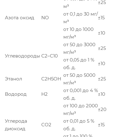
±25
м³
от 0,1 до 30 мг/
Азота оксид
NO
±15
м³
от 10 до 1000
±10
мг/м³
от 50 до 3000
±25
мг/м³
Углеводороды
С2–С10
от 0,05 до 1 %
±10
об. д.
от 50 до 5000
Этанол
C2H5OH
±25
мг/м³
от 0,001 до 4 %
Водород
H2
±10
об. д.
от 100 до 2000
±20
мг/м³
Углерода
от 0,01 до 5 %
СО2
±15
диоксид
об. д.
от 1 до 100 %