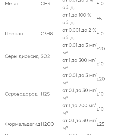
Метан
CH4
±10
об. д.
от 1 до 100 %
±5
об. д.
от 0,001 до 2 %
Пропан
C3H8
±10
об. д.
от 0,01 до 3 мг/
±20
м³
Серы диоксид
SO2
от 1 до 300 мг/
±10
м³
от 0,01 до 3 мг/
±20
м³
от 0,1 до 30 мг/
Сероводород
H2S
±10
м³
от 1 до 200 мг/
±10
м³
от 0,1 до 30 мг/
Формальдегид
H2CO
±25
м³