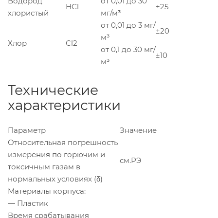
Водород
от 0,01 до 30
HCl
±25
хлористый
мг/м³
от 0,01 до 3 мг/
±20
м³
Хлор
Cl2
от 0,1 до 30 мг/
±10
м³
Технические
характеристики
Параметр
Значение
Относительная погрешность
измерения по горючим и
см.РЭ
токсичным газам в
нормальных условиях (δ)
Материалы корпуса:
— Пластик
Время срабатывания