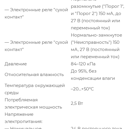
разомкнутые ("Порог 1",
— Электронные реле "сухой
и "Порог 2") 150 мА, до
контакт"
27 В (постоянный или
переменный ток)
Нормально-замкнутое
— Электронные реле "сухой
("Неисправность") 150
контакт"
мА, 27 В (постоянный
или переменный ток)
Давление
84–120 кПа
До 95%, без
Относительная влажность
конденсации влаги
Температура окружающей
–20...+50°С
среды
Потребляемая
2,5 Вт
электрическая мощность
Напряжение
электропитания:
— Номинальное
24 В постоянного тока