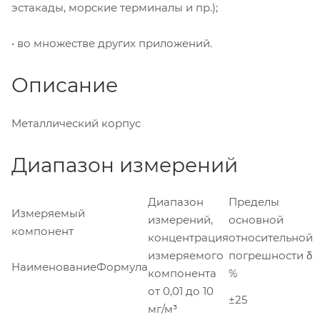
эстакады, морские терминалы и пр.);
• во множестве других приложений.
Описание
Металлический корпус
Диапазон измерений
Диапазон
Пределы
Измеряемый
измерений,
основной
компонент
концентрация
относительной
измеряемого
погрешности δ
Наименование
Формула
компонента
%
от 0,01 до 10
±25
мг/м³