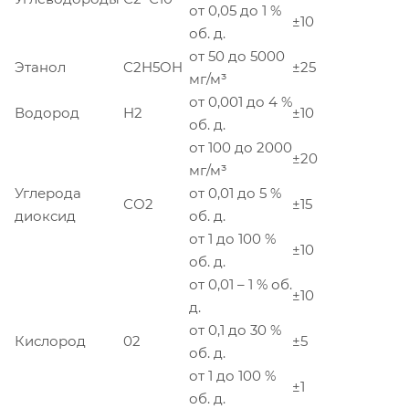
от 0,05 до 1 %
±10
об. д.
от 50 до 5000
Этанол
C2H5OH
±25
мг/м³
от 0,001 до 4 %
Водород
H2
±10
об. д.
от 100 до 2000
±20
мг/м³
Углерода
от 0,01 до 5 %
СО2
±15
диоксид
об. д.
от 1 до 100 %
±10
об. д.
от 0,01 – 1 % об.
±10
д.
от 0,1 до 30 %
Кислород
02
±5
об. д.
от 1 до 100 %
±1
об. д.