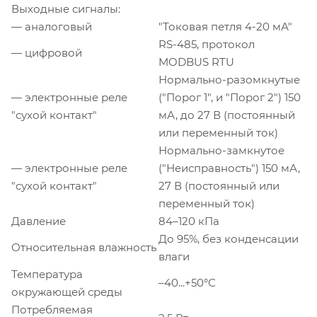
Выходные сигналы:
— аналоговый
"Токовая петля 4-20 мА"
RS-485, протокол
— цифровой
MODBUS RTU
Нормально-разомкнутые
— электронные реле
("Порог 1", и "Порог 2") 150
"сухой контакт"
мА, до 27 В (постоянный
или переменный ток)
Нормально-замкнутое
— электронные реле
("Неисправность") 150 мА,
"сухой контакт"
27 В (постоянный или
переменный ток)
Давление
84–120 кПа
До 95%, без конденсации
Относительная влажность
влаги
Температура
–40...+50°С
окружающей среды
Потребляемая