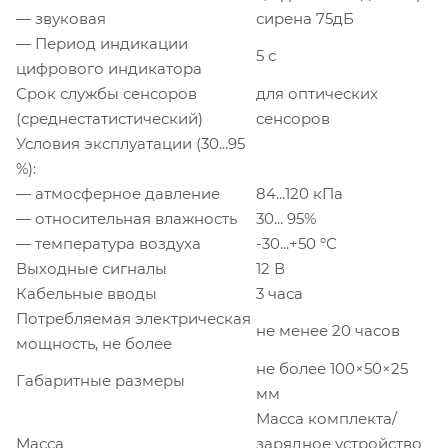
— звуковая
сирена 75дБ
— Период индикации
5 с
цифрового индикатора
Срок службы сенсоров
для оптических
(среднестатистический)
сенсоров
Условия эксплуатации (30...95
%):
— атмосферное давление
84...120 кПа
— относительная влажность
30... 95%
— температура воздуха
-30...+50 °С
Выходные сигналы
12 В
Кабельные вводы
3 часа
Потребляемая электрическая
не менее 20 часов
мощность, не более
не более 100×50×25
Габаритные размеры
мм
Масса комплекта/
Масса
зарядное устройство