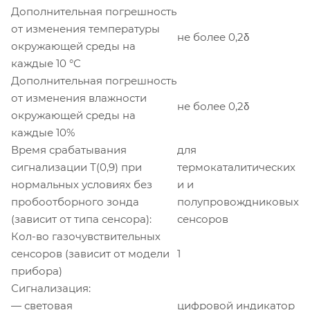
Дополнительная погрешность
от изменения температуры
не более 0,2δ
окружающей среды на
каждые 10 °С
Дополнительная погрешность
от изменения влажности
не более 0,2δ
окружающей среды на
каждые 10%
Время срабатывания
для
сигнализации Т(0,9) при
термокаталитических
нормальных условиях без
и и
пробоотборного зонда
полупровождниковых
(зависит от типа сенсора):
сенсоров
Кол-во газочувствительных
сенсоров (зависит от модели
1
прибора)
Сигнализация:
— световая
цифровой индикатор