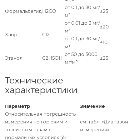
от 0,1 до 30 мг/
Формальдегид
H2CO
±25
м³
от 0,01 до 3 мг/
±20
м³
Хлор
Cl2
от 0,1 до 30 мг/
±10
м³
от 50 до 5000
Этанол
C2H5OH
±25
мг/м³
Технические
характеристики
Параметр
Значение
Относительная погрешность
измерения по горючим и
см. табл. «Диапазон
токсичным газам в
измерения»
нормальных условиях (δ)