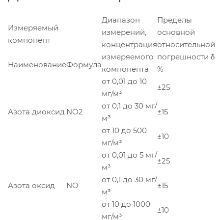
Диапазон
Пределы
Измеряемый
измерений,
основной
компонент
концентрация
относительной
измеряемого
погрешности δ
Наименование
Формула
компонента
%
от 0,01 до 10
±25
мг/м³
от 0,1 до 30 мг/
Азота диоксид
NO2
±15
м³
от 10 до 500
±10
мг/м³
от 0,01 до 5 мг/
±25
м³
от 0,1 до 30 мг/
Азота оксид
NO
±15
м³
от 10 до 1000
±10
мг/м³