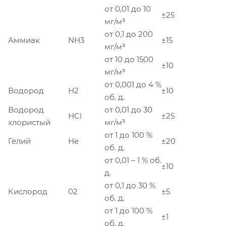
от 0,01 до 10
±25
мг/м³
от 0,1 до 200
Аммиак
NH3
±15
мг/м³
от 10 до 1500
±10
мг/м³
от 0,001 до 4 %
Водород
H2
±10
об. д.
Водород
от 0,01 до 30
HCl
±25
хлористый
мг/м³
от 1 до 100 %
Гелий
He
±20
об. д.
от 0,01 – 1 % об.
±10
д.
от 0,1 до 30 %
Кислород
02
±5
об. д.
от 1 до 100 %
±1
об. д.