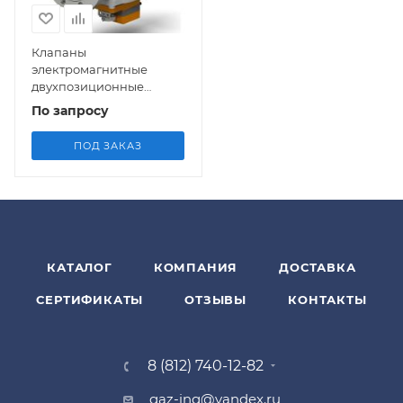
Клапаны
электромагнитные
двухпозиционные
фланцевые с
По запросу
электроприводом
регулятора расхода на
ПОД ЗАКАЗ
DN 65-100 (привода
LM24A-SR, GDB161.1E -
управление 0...10 В, с
присоединительными
фланцами PN 16)
КАТАЛОГ
КОМПАНИЯ
ДОСТАВКА
СЕРТИФИКАТЫ
ОТЗЫВЫ
КОНТАКТЫ
8 (812) 740-12-82
gaz-ing@yandex.ru