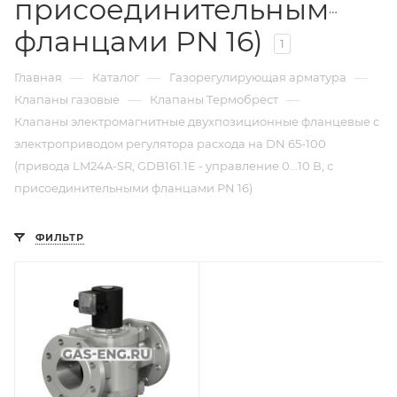
присоединительными
фланцами PN 16)
1
—
—
—
Главная
Каталог
Газорегулирующая арматура
—
—
Клапаны газовые
Клапаны Термобрест
Клапаны электромагнитные двухпозиционные фланцевые с
электроприводом регулятора расхода на DN 65-100
(привода LM24A-SR, GDB161.1E - управление 0...10 В, с
присоединительными фланцами PN 16)
ФИЛЬТР