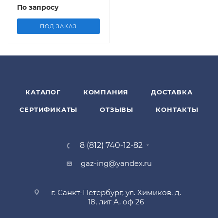
муфтовые с
По запросу
электроприводом
регулятора расхода на
ПОД ЗАКАЗ
DN 40,50 (привода
LF230-S, GMA321.1E - с
пружиной возврата)
КАТАЛОГ
КОМПАНИЯ
ДОСТАВКА
СЕРТИФИКАТЫ
ОТЗЫВЫ
КОНТАКТЫ
8 (812) 740-12-82
gaz-ing@yandex.ru
г. Санкт-Петербург, ул. Химиков, д.
18, лит А, оф 26