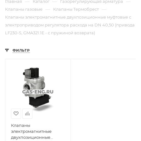
—
—
—
Главная
Каталог
Газорегулирующая арматура
—
—
Клапаны газовые
Клапаны Термобрест
Клапаны электромагнитные двухпозиционные муфтовые с
электроприводом регулятора расхода на DN 40,50 (привода
LF230-S, GMA321.1E - с пружиной возврата)
ФИЛЬТР
Клапаны
электромагнитные
двухпозиционные