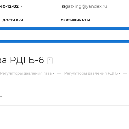
740-12-82
gaz-ing@yandex.ru
ДОСТАВКА
СЕРТИФИКАТЫ
за РДГБ-6
1
—
—
Регуляторы давления газа
Регуляторы давления РДГБ