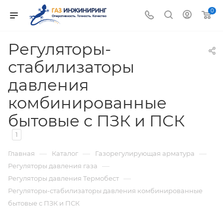
0
Регуляторы-
стабилизаторы
давления
комбинированные
бытовые с ПЗК и ПСК
1
—
—
—
Главная
Каталог
Газорегулирующая арматура
—
Регуляторы давления газа
—
Регуляторы давления Термобест
Регуляторы-стабилизаторы давления комбинированные
бытовые с ПЗК и ПСК