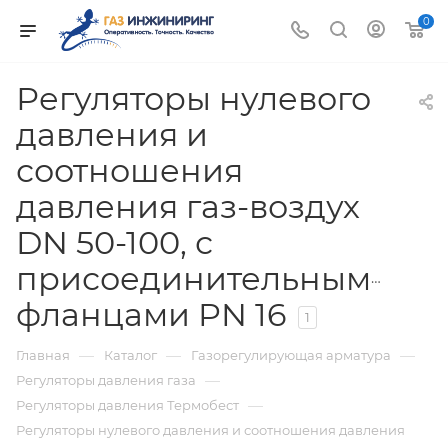
0
Регуляторы нулевого
давления и
соотношения
давления газ-воздух
DN 50-100, с
присоединительными
фланцами PN 16
1
—
—
—
Главная
Каталог
Газорегулирующая арматура
—
Регуляторы давления газа
—
Регуляторы давления Термобест
Регуляторы нулевого давления и соотношения давления