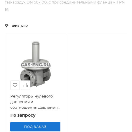
газ-воздух DN 50-100, с присоединительными фланцами PN
16
ФИЛЬТР
Регуляторы нулевого
давления и
соотношения давления
газ-воздух DN 50-100, с
По запросу
присоединительными
фланцами PN 16
ПОД ЗАКАЗ