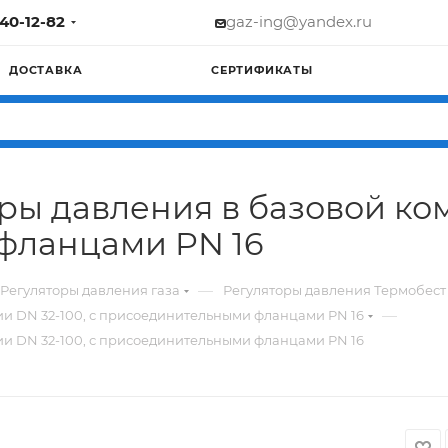
740-12-82
gaz-ing@yandex.ru
ДОСТАВКА
СЕРТИФИКАТЫ
ры давления в базовой ком
фланцами PN 16
—
Регуляторы давления газа
Регуляторы давления Термобест
—
и DN 32-100, с присоединительными фланцами PN 16
и DN 32-100, с присоединительными фланцами PN 16