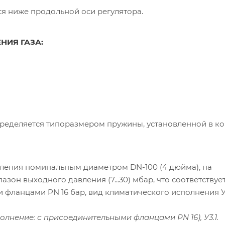
ся ниже продольной оси регулятора.
НИЯ ГАЗА:
ределяется типоразмером пружины, установленной в ко
ления номинальным диаметром DN-100 (4 дюйма), на
азон выходного давления (7...30) мбар, что соответствуе
фланцами PN 16 бар, вид климатического исполнения У3
олнение: с присоединительными фланцами PN 16), У3.1.