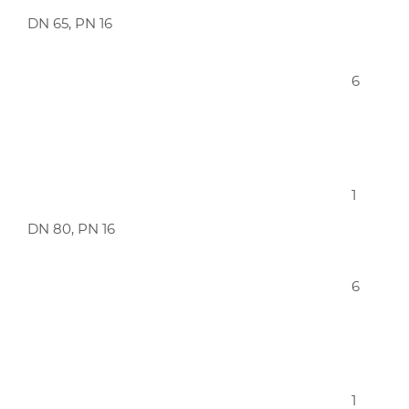
DN 65, PN 16
6
1
DN 80, PN 16
6
1