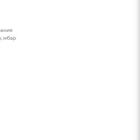
вания
, мбар