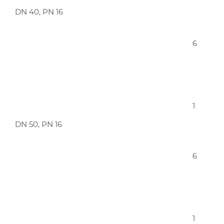
DN 40, PN 16
6
1
DN 50, PN 16
6
1