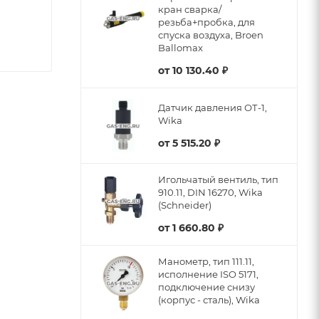
кран сварка/
резьба+пробка, для
спуска воздуха, Broen
Ballomax
от
10 130.40 ₽
Датчик давления ОТ-1,
Wika
от
5 515.20 ₽
Игольчатый вентиль, тип
910.11, DIN 16270, Wika
(Schneider)
от
1 660.80 ₽
Манометр, тип 111.11,
исполнение ISO 5171,
подключение снизу
(корпус - сталь), Wika