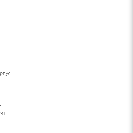
рпус
т
.1: