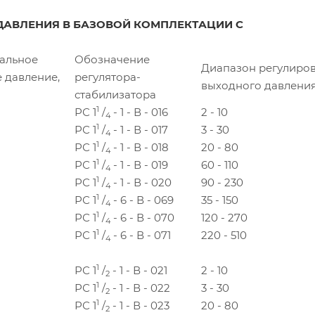
ДАВЛЕНИЯ В БАЗОВОЙ КОМПЛЕКТАЦИИ С
альное
Обозначение
Диапазон регулиро
 давление,
регулятора-
выходного давления
стабилизатора
1
РС 1
/
- 1 - В - 016
2 - 10
4
1
РС 1
/
- 1 - В - 017
3 - 30
4
1
РС 1
/
- 1 - В - 018
20 - 80
4
1
РС 1
/
- 1 - В - 019
60 - 110
4
1
РС 1
/
- 1 - В - 020
90 - 230
4
1
РС 1
/
- 6 - В - 069
35 - 150
4
1
РС 1
/
- 6 - В - 070
120 - 270
4
1
РС 1
/
- 6 - В - 071
220 - 510
4
1
РС 1
/
- 1 - В - 021
2 - 10
2
1
РС 1
/
- 1 - В - 022
3 - 30
2
1
РС 1
/
- 1 - В - 023
20 - 80
2