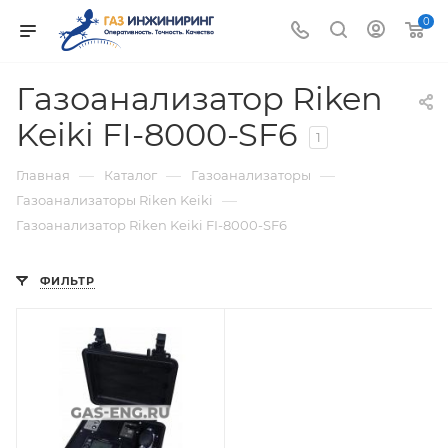
0
Газоанализатор Riken
Keiki FI-8000-SF6
1
—
—
—
Главная
Каталог
Газоанализаторы
—
Газоанализаторы Riken Keiki
Газоанализатор Riken Keiki FI-8000-SF6
ФИЛЬТР