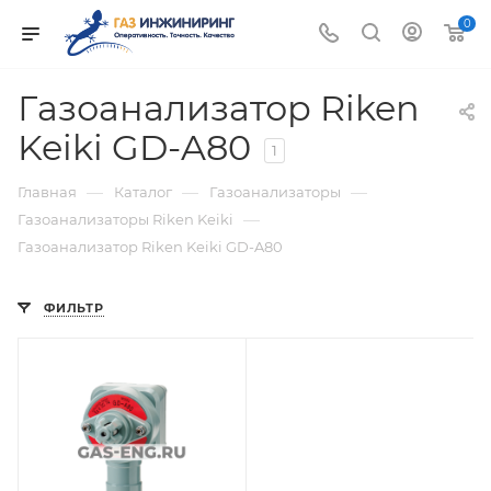
0
Газоанализатор Riken
Keiki GD-A80
1
—
—
—
Главная
Каталог
Газоанализаторы
—
Газоанализаторы Riken Keiki
Газоанализатор Riken Keiki GD-A80
ФИЛЬТР