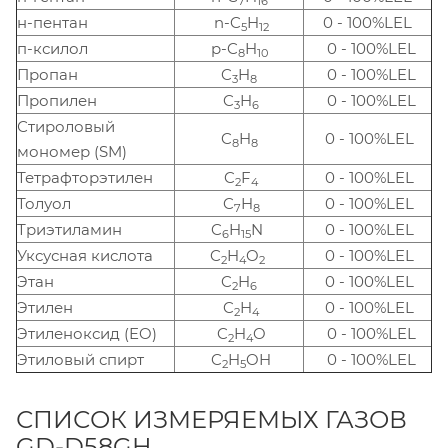
7
16
н-пентан
n-C
H
0 - 100%LEL
5
12
п-ксилол
p-C
H
0 - 100%LEL
8
10
Пропан
C
H
0 - 100%LEL
3
8
Пропилен
C
H
0 - 100%LEL
3
6
Стироловый
C
H
0 - 100%LEL
8
8
мономер (SM)
Тетрафторэтилен
C
F
0 - 100%LEL
2
4
Толуол
C
H
0 - 100%LEL
7
8
Триэтиламин
C
H
N
0 - 100%LEL
6
15
Уксусная кислота
C
H
O
0 - 100%LEL
2
4
2
Этан
C
H
0 - 100%LEL
2
6
Этилен
C
H
0 - 100%LEL
2
4
Этиленоксид (EO)
C
H
O
0 - 100%LEL
2
4
Этиловый спирт
C
H
OH
0 - 100%LEL
2
5
СПИСОК ИЗМЕРЯЕМЫХ ГАЗОВ
GD-D58GH