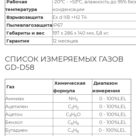
Рабочая
-20°C - +53°C, влажность до 95% без
температура
конденсации
Взрывозащита
Ex d IIB +H2 T4
Пылевлагозащита
IP67
Габариты и вес
197 x 286 x 140 мм, 5,8 кг.
Гарантия
12 месяцев
СПИСОК ИЗМЕРЯЕМЫХ ГАЗОВ
GD-D58
Химическая
Диапазон
Газ
формула
измерения
Аммиак
NH
0 - 100%LEL
3
Ацетилен
C
H
0 - 100%LEL
2
2
Ацетон
C
H
O
0 - 100%LEL
3
6
Бензол
C
H
0 - 100%LEL
6
6
Бутадиен
C
H
0 - 100%LEL
4
6