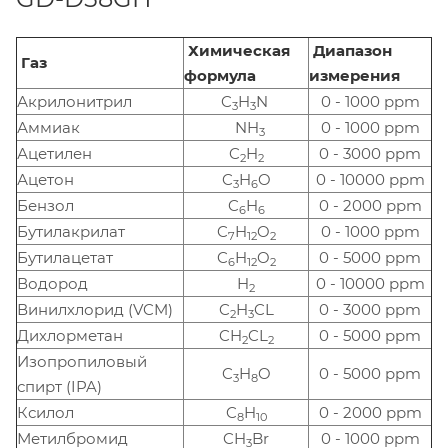
Химическая
Диапазон
Газ
формула
измерения
Акрилонитрил
C
H
N
0 - 1000 ppm
3
3
Аммиак
NH
0 - 1000 ppm
3
Ацетилен
C
H
0 - 3000 ppm
2
2
Ацетон
C
H
O
0 - 10000 ppm
3
6
Бензол
C
H
0 - 2000 ppm
6
6
Бутилакрилат
C
H
O
0 - 1000 ppm
7
12
2
Бутилацетат
C
H
O
0 - 5000 ppm
6
12
2
Водород
H
0 - 10000 ppm
2
Винилхлорид (VCM)
C
H
CL
0 - 3000 ppm
2
3
Дихлорметан
CH
CL
0 - 5000 ppm
2
2
Изопропиловый
C
H
O
0 - 5000 ppm
3
8
спирт (IPA)
Ксилол
C
H
0 - 2000 ppm
8
10
Метилбромид
CH
Br
0 - 1000 ppm
3