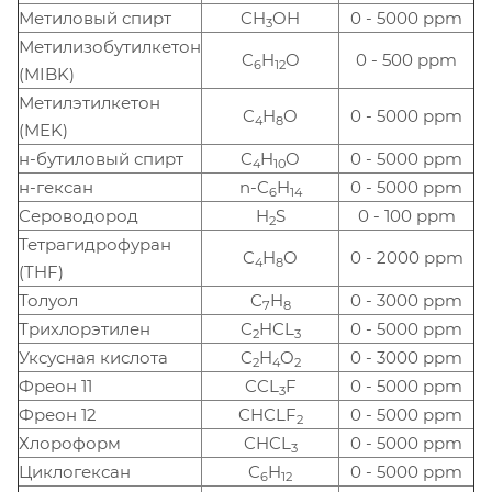
Метиловый спирт
CH
OH
0 - 5000 ppm
3
Метилизобутилкетон
C
H
O
0 - 500 ppm
6
12
(MIBK)
Метилэтилкетон
C
H
O
0 - 5000 ppm
4
8
(MEK)
н-бутиловый спирт
C
H
O
0 - 5000 ppm
4
10
н-гексан
n-C
H
0 - 5000 ppm
6
14
Сероводород
H
S
0 - 100 ppm
2
Тетрагидрофуран
C
H
O
0 - 2000 ppm
4
8
(THF)
Толуол
C
H
0 - 3000 ppm
7
8
Трихлорэтилен
C
HCL
0 - 5000 ppm
2
3
Уксусная кислота
C
H
O
0 - 3000 ppm
2
4
2
Фреон 11
CCL
F
0 - 5000 ppm
3
Фреон 12
CHCLF
0 - 5000 ppm
2
Хлороформ
CHCL
0 - 5000 ppm
3
Циклогексан
C
H
0 - 5000 ppm
6
12