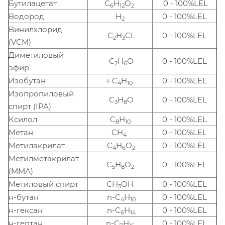
Бутилацетат
C
H
O
0 - 100%LEL
6
12
2
Водород
H
0 - 100%LEL
2
Винилхлорид
C
H
CL
0 - 100%LEL
2
3
(VCM)
Диметиловый
C
H
O
0 - 100%LEL
2
6
эфир
Изобутан
i-C
H
0 - 100%LEL
4
10
Изопропиловый
C
H
O
0 - 100%LEL
3
8
спирт (IPA)
Ксилол
C
H
0 - 100%LEL
8
10
Метан
CH
0 - 100%LEL
4
Метилакрилат
C
H
O
0 - 100%LEL
4
6
2
Метилметакрилат
C
H
O
0 - 100%LEL
5
8
2
(MMA)
Метиловый спирт
CH
OH
0 - 100%LEL
3
н-бутан
n-C
H
0 - 100%LEL
4
10
н-гексан
n-C
H
0 - 100%LEL
6
14
н-гептан
n-C
H
0 - 100%LEL