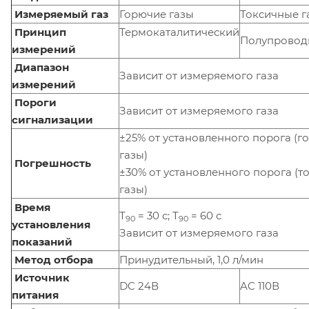
Измеряемый газ
Горючие газы
Токсичные г
Принцип
Термокаталитический
Полупрово
измерений
Диапазон
Зависит от измеряемого газа
измерений
Пороги
Зависит от измеряемого газа
сигнализации
±25% от установленного порога (г
газы)
Погрешность
±30% от установленного порога (т
газы)
Время
Т
= 30 с; Т
= 60 с
90
90
установления
Зависит от измеряемого газа
показаний
Метод отбора
Принудительный, 1,0 л/мин
Источник
DC 24В
AC 110В
питания