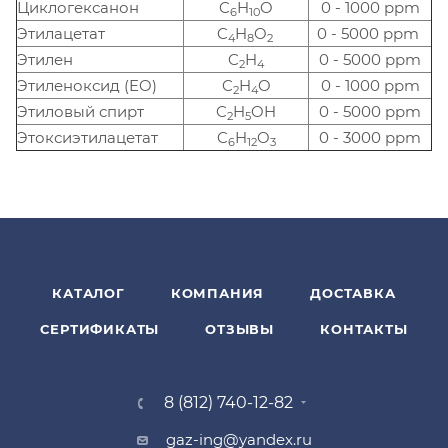
Циклогексанон
C
H
O
0 - 1000 ppm
6
10
Этилацетат
C
H
O
0 - 5000 ppm
4
8
2
Этилен
C
H
0 - 5000 ppm
2
4
Этиленоксид (EO)
C
H
O
0 - 1000 ppm
2
4
Этиловый спирт
C
H
OH
0 - 5000 ppm
2
5
Этоксиэтилацетат
C
H
O
0 - 3000 ppm
6
12
3
КАТАЛОГ
КОМПАНИЯ
ДОСТАВКА
СЕРТИФИКАТЫ
ОТЗЫВЫ
КОНТАКТЫ
8 (812) 740-12-82
gaz-ing@yandex.ru