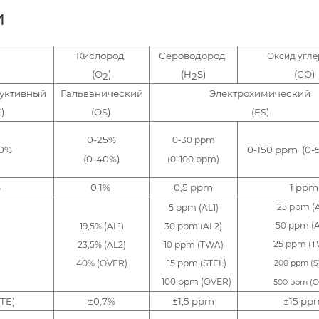
и
Кислород
Сероводород
Оксид угл
(O
)
(
H
S)
(
CO)
2
2
уктивный
Гальванический
Электрохимический
)
(OS)
(ES)
0-25%
0-30 ppm
00%
0-150 ppm (0-
(0-40%)
(0-100 ppm)
%
0,1%
0,5 ppm
1 ppm
25 ppm (A
5 ppm (AL1)
50 ppm (A
19,5% (AL1)
30 ppm (AL2)
25 ppm (
23,5% (AL2)
10 ppm (TWA)
40% (OVER)
15 ppm (STEL)
200 ppm (S
100 ppm (OVER)
500 ppm (
TE)
±0,7%
±1,5 ppm
±15 p