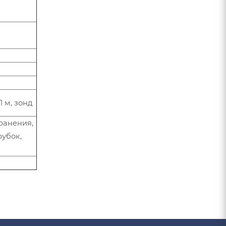
 м, зонд
ранения,
рубок,