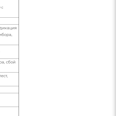
 с
ндикация
ибора,
ране
ра, сбой
ест,