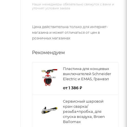
Наши менеджеры обязательно свяжутся с вами и
уточнят условия заказа
Цена действительна только для интернет-
магазина и может отличаться от цен в
розничных магазинах
Рекомендуем
Пластина для концевых
выключателей Schneider
Electric и EMAS, Гранвэл
от
1 386 ₽
Сервисный шаровой
кран сварка/
резьба+пробка, для
спуска воздуха, Broen
Ballomax