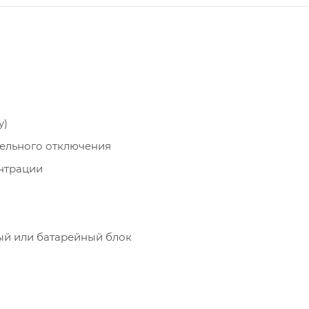
у)
ельного отключения
нтрации
ый или батарейный блок