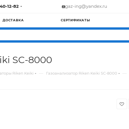
740-12-82
gaz-ing@yandex.ru
ДОСТАВКА
СЕРТИФИКАТЫ
iki SC-8000
—
—
аторы Riken Keiki
Газоанализатор Riken Keiki SC-8000