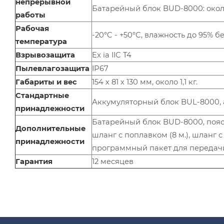
непрерывной
Батарейный блок BUD-8000: окол
работы
Рабочая
-20°C - +50°C, влажность до 95% 
температура
Взрывозащита
Ex ia IIC T4
Пылевлагозащита
IP67
Габариты и вес
154 х 81 х 130 мм, около 1,1 кг.
Стандартные
Аккумуляторный блок BUL-8000, 
принадлежности
Батарейный блок BUD-8000, пояс
Дополнительные
шланг с поплавком (8 м.), шланг с
принадлежности
программный пакет для передач
Гарантия
12 месяцев