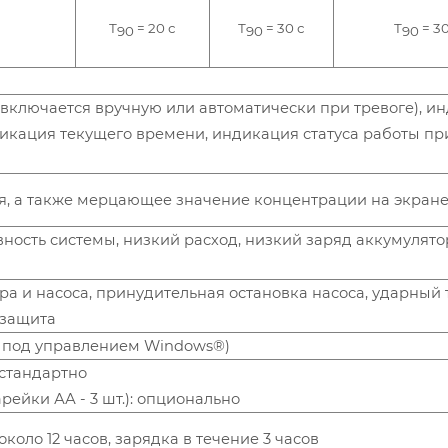
Т
= 20 с
Т
= 30 с
Т
= 30
90
90
90
(включается вручную или автоматически при тревоге), и
дикация текущего времени, индикация статуса работы пр
ция, а также мерцающее значение концентрации на эк
ность системы, низкий расход, низкий заряд аккумулято
а и насоса, принудительная остановка насоса, ударный т
 защита
 ПК под управлением Windows®)
стандартно
рейки АА - 3 шт.): опционально
оло 12 часов, зарядка в течение 3 часов