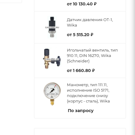
от
10 130.40 ₽
Датчик давления ОТ-1,
Wika
от
5 515.20 ₽
Игольчатый вентиль, тип
910.11, DIN 16270, Wika
(Schneider)
от
1 660.80 ₽
Манометр, тип 111.11,
исполнение ISO 5171,
подключение снизу
(корпус - сталь), Wika
По запросу