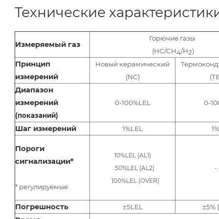
Технические характеристик
Горючие газы
Измеряемый газ
(HC/CH
/H
)
4
2
Принцип
Новый керамический
Термоконд
измерений
(NC)
(TE
Диапазон
измерений
0-100%LEL
0-1
(показаний)
Шаг измерений
1%LEL
1
Пороги
10%LEL (AL1)
сигнализации*
50%LEL (AL2)
-
100%LEL (OVER)
* регулируемые
Погрешность
±5LEL
±5% (