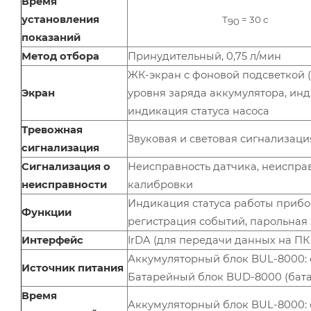
Время
установления
Т
= 30 с
90
показаний
Метод отбора
Принудительный, 0,75 л/мин
ЖК-экран с фоновой подсветкой 
Экран
уровня заряда аккумулятора, ин
индикация статуса насоса
Тревожная
Звуковая и световая сигнализа
сигнализация
Сигнализация о
Неисправность датчика, неисправ
неисправности
калибровки
Индикация статуса работы прибор
Функции
регистрация событий, парольная
Интерфейс
IrDA (для передачи данных на
Аккумуляторный блок BUL-8000: 
Источник питания
Батарейный блок BUD-8000 (бата
Время
Аккумуляторный блок BUL-8000: ок